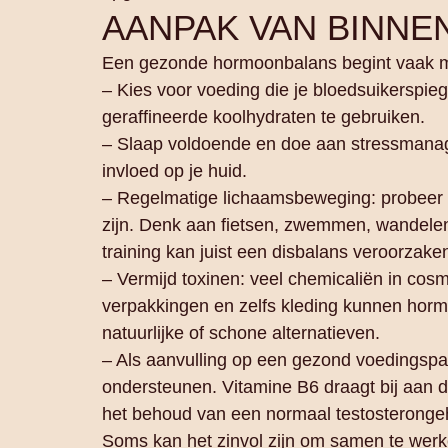
AANPAK VAN BINNE
Een gezonde hormoonbalans begint vaak met 
– Kies voor voeding die je bloedsuikerspieg
geraffineerde koolhydraten te gebruiken.
– Slaap voldoende en doe aan stressmana
invloed op je huid.
– Regelmatige lichaamsbeweging: probeer m
zijn. Denk aan fietsen, zwemmen, wandelen, 
training kan juist een disbalans veroorzake
– Vermijd toxinen: veel chemicaliën in cos
verpakkingen en zelfs kleding kunnen horm
natuurlijke of schone alternatieven.
– Als aanvulling op een gezond voedingsp
ondersteunen. Vitamine B6 draagt bij aan de r
het behoud van een normaal testosterongeha
Soms kan het zinvol zijn om samen te werken