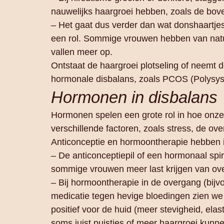
nauwelijks haargroei hebben, zoals de boven
– Het gaat dus verder dan wat donshaartjes o
een rol. Sommige vrouwen hebben van natu
vallen meer op.
Ontstaat de haargroei plotseling of neemt 
hormonale disbalans, zoals PCOS (Polysys
Hormonen in disbalans
Hormonen spelen een grote rol in hoe onze 
verschillende factoren, zoals stress, de o
Anticonceptie en hormoontherapie hebben 
– De anticonceptiepil of een hormonaal spira
sommige vrouwen meer last krijgen van ove
– Bij hormoontherapie in de overgang (bijv
medicatie tegen hevige bloedingen zien we
positief voor de huid (meer stevigheid, elast
soms juist puistjes of meer haargroei kunn