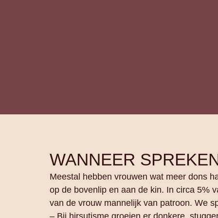
WANNEER SPREKEN
Meestal hebben vrouwen wat meer dons ha
op de bovenlip en aan de kin. In circa 5% va
van de vrouw mannelijk van patroon. We s
– Bij hirsutisme groeien er donkere, stug