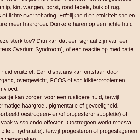
lip, kin, wangen, borst, rond tepels, buik of rug.
f lichte overbeharing. Erfelijkheid en etniciteit spelen
re meer haargroei. Donkere haren op een lichte huid
deze sterk toe? Dan kan dat een signaal zijn van een
teus Ovarium Syndroom), of een reactie op medicatie.
huid eruitziet. Een disbalans kan ontstaan door
vergang, overgewicht, PCOS of schildklierproblemen.
invloed:
altje kan zorgen voor een rustigere huid, terwijl
rmatige haargroei, pigmentatie of gevoeligheid.
oorbeeld oestrogeen- en/of progesteronsuppletie) of
 vaak wisselende effecten. Oestrogeen werkt meestal
iciteit, hydratatie), terwijl progesteron of progestagenen
en veroorzaken.