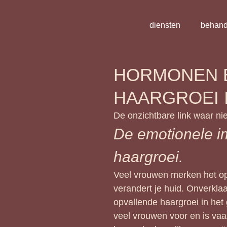
diensten
behand
HORMONEN 
HAARGROEI I
De onzichtbare link waar ni
De emotionele i
haargroei.
Veel vrouwen merken het op
verandert je huid. Onverkla
opvallende haargroei in het 
veel vrouwen voor en is va