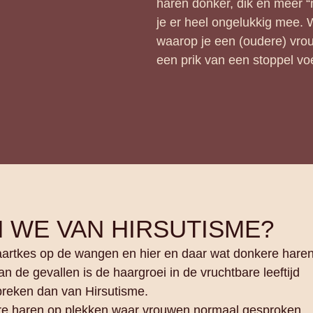
haren donker, dik en meer “
je er heel ongelukkig mee.
waarop je een (oudere) vro
een prik van een stoppel voe
 WE VAN HIRSUTISME?
artkes op de wangen en hier en daar wat donkere hare
n de gevallen is de haargroei in de vruchtbare leeftijd
preken dan van Hirsutisme.
gere haren op plekken waar vrouwen normaal gesproken