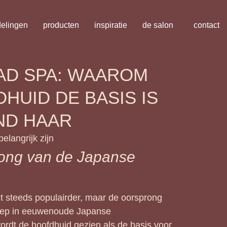
elingen
producten
inspiratie
de salon
contact
AD SPA: WAAROM
HUID DE BASIS IS
ND HAAR
langrijk zijn
rong van de Japanse
 steeds populairder, maar de oorsprong
diep in eeuwenoude Japanse
wordt de hoofdhuid gezien als de basis voor