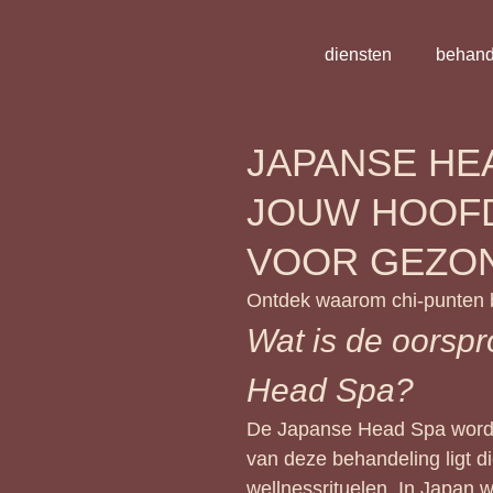
diensten
behand
JAPANSE HE
JOUW HOOFD
VOOR GEZO
Ontdek waarom chi-punten be
Wat is de oorsp
Head Spa?
De Japanse Head Spa wordt
van deze behandeling ligt 
wellnessrituelen. In Japan 