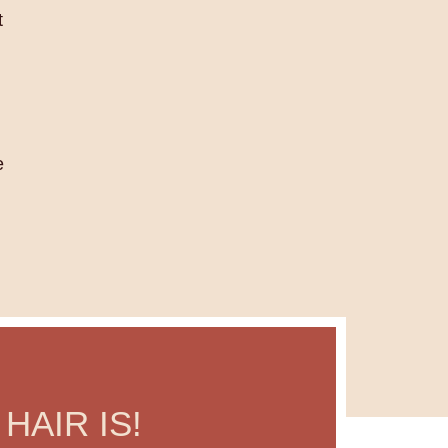
t
e
 HAIR IS!