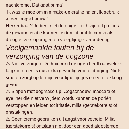
nachtcrème. Dat gaat prima”
“Ik was te moe om m’n make-up eraf te halen. Ik gebruik
alleen oogschaduw.”
Herkenbaar? Je bent niet de enige. Toch zijn dit precies
de gewoontes die kunnen leiden tot problemen zoals
droogte, verstoppingen en vroegtijdige veroudering.
Veelgemaakte fouten bij de
verzorging van de oogzone
⚠️
Niet verzorgen
: De huid rond de ogen heeft nauwelijks
talgklieren en is dus extra gevoelig voor uitdroging. Niets
smeren zorgt op termijn voor fijne lijntjes en een trekkerig
gevoel.
⚠️
Slapen met oogmake-up
: Oogschaduw, mascara of
eyeliner die niet verwijderd wordt, kunnen de poriën
verstoppen en leiden tot irritatie, milia (gerstekorrels) of
ontstekingen.
⚠️
Geen crème gebruiken
uit angst voor vetheid: Milia
(gerstekorrels) ontstaan niet door een goed afgestemde